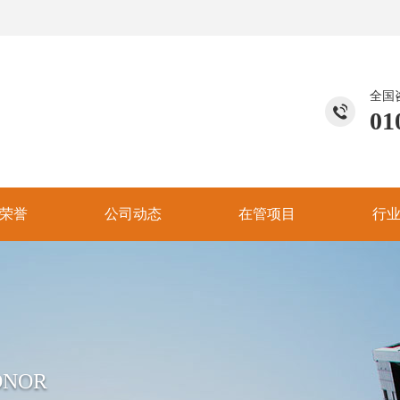
全国
01
荣誉
公司动态
在管项目
行
ONOR