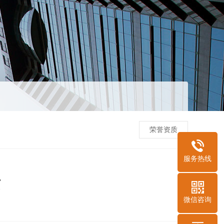
荣誉资质
服务热线
质
微信咨询