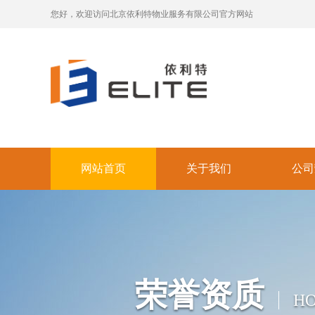
您好，欢迎访问北京依利特物业服务有限公司官方网站
网站首页
关于我们
公司
荣誉资质
H